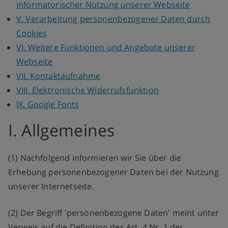
e
informatorischer Nutzung unserer Webseite
e
b
V. Verarbeitung personenbezogener Daten durch
ä
Cookies
u
u
VI. Weitere Funktionen und Angebote unserer
d
Webseite
r
e
VII. Kontaktaufnahme
t
VIII. Elektronische Widerrufsfunktion
b
e
IX. Google Fonts
c
a
I. Allgemeines
h
u
n
(1) Nachfolgend informieren wir Sie über die
i
G
Erhebung personenbezogener Daten bei der Nutzung
k
unserer Internetseite.
m
(2) Der Begriff 'personenbezogene Daten' meint unter
Verweis auf die Definition des Art. 4 Nr. 1 der