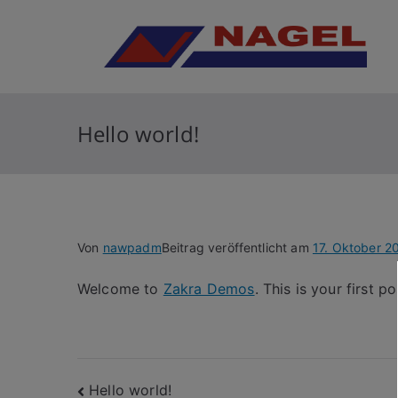
Zum
Inhalt
N
Anla
springen
Hello world!
Von
nawpadm
Beitrag veröffentlicht am
17. Oktober 2
Welcome to
Zakra Demos
. This is your first po
Beitragsnavigation
Hello world!