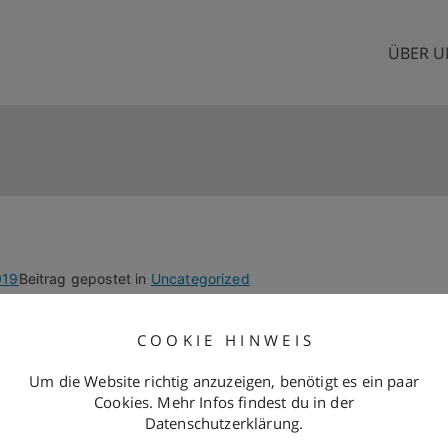
ÜBER U
agel Ingenieurbau Gm
genbau und Gebäudetechnik
019
Beitrag gepostet in
Uncategorized
st. Edit or delete it, then start writing!
C O O K I E H I N W E I S
Um die Website richtig anzuzeigen, benötigt es ein paar
Cookies. Mehr Infos findest du in der
Datenschutzerklärung.
Hello world!